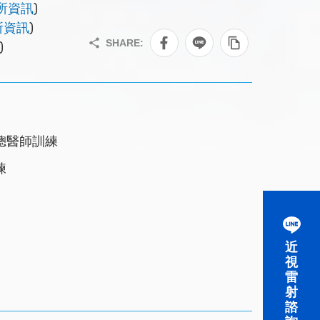
所資訊
)
所資訊
)
)
總醫師訓練
練
近
視
雷
射
諮