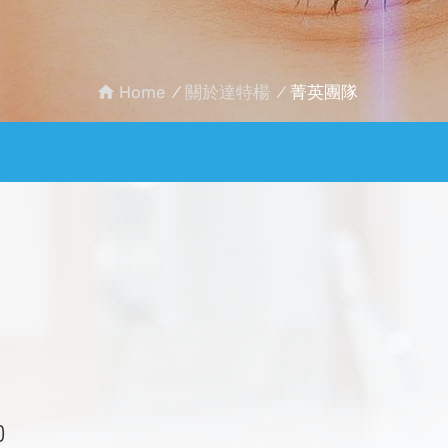
Home
關於達特楊
菁英團隊
)