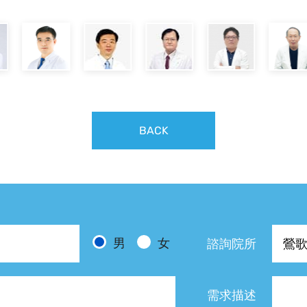
BACK
男
女
諮詢院所
需求描述