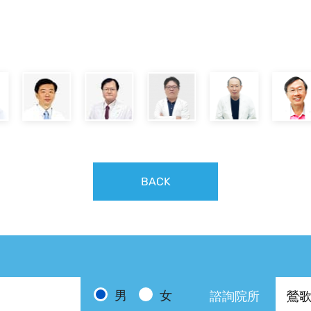
BACK
男
女
諮詢院所