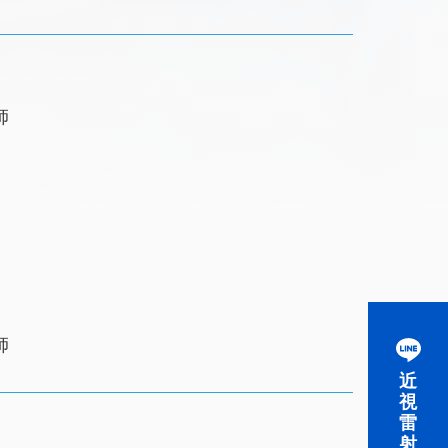
師
師
近
視
雷
射