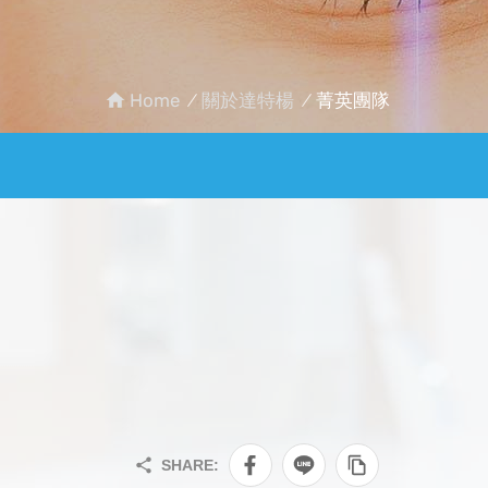
Home
關於達特楊
菁英團隊